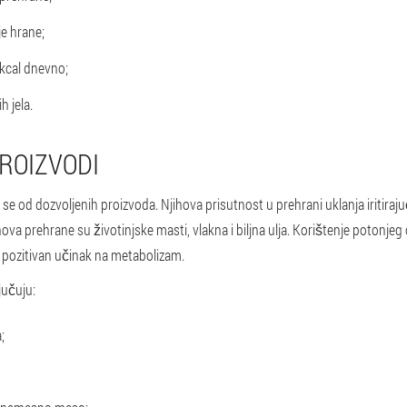
e hrane;
kcal dnevno;
h jela.
ROIZVODI
i se od dozvoljenih proizvoda. Njihova prisutnost u prehrani uklanja iritiraj
a prehrane su životinjske masti, vlakna i biljna ulja. Korištenje potonjeg
a pozitivan učinak na metabolizam.
jučuju:
;