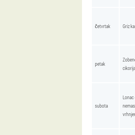
četvrtak
Griz ka
Zobene
petak
cikorij
Lonac 
subota
nemasn
vrhnj