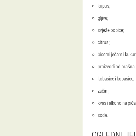
kupus;
gljive;
svježe bobice;
citrusi;
biserni ječam i kukur
proizvodi od brašna;
kobasice i kobasice;
začini;
kvas i alkoholna pića
soda.
OGLEDNI JE