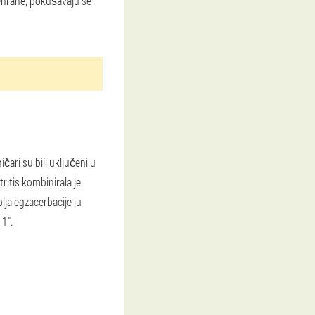
rehrane, pokušavaju se
čari su bili uključeni u
ritis kombinirala je
blja egzacerbacije iu
 1".