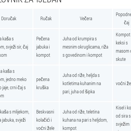
Popodne
Doručak
Ručak
Večera
čaj
Kompot 
 kaša s
Pečena
Juha od krumpira s
keksi s
m, svježi sir, čaj
jabuka i
mesnim okruglicama, riža
masom 
ekom
kompot
s govedinom i kompot
skute
na kaša s
Juha od riže, heljda s
om, jedno meko
pečena
kotletima kuhanim na
voćni že
jaje, crni čaj s
kruška
pari, juha od šipka
kom
Kisel i k
 kaša s mlijekom,
Beskvasni
Juha od riže, teletina
od sira 
 jabuka, svježi
kolačići i
kuhana na pari s heljdom,
svježim
voćni žele
kompot