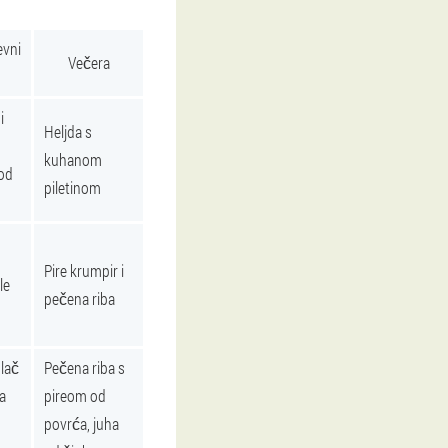
vni
Večera
i
Heljda s
kuhanom
od
piletinom
Pire krumpir i
le
pečena riba
olač
Pečena riba s
sa
pireom od
povrća, juha