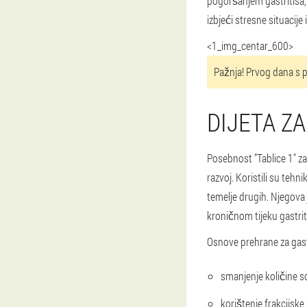
pogoršanjem gastritisa,
izbjeći stresne situacije
<1_img_centar_600>
Pažnja! Prvog dana s p
DIJETA ZA
Posebnost "Tablice 1" za 
razvoj. Koristili su teh
temelje drugih. Njegova j
kroničnom tijeku gastrit
Osnove prehrane za gastr
smanjenje količine so
korištenje frakcijske