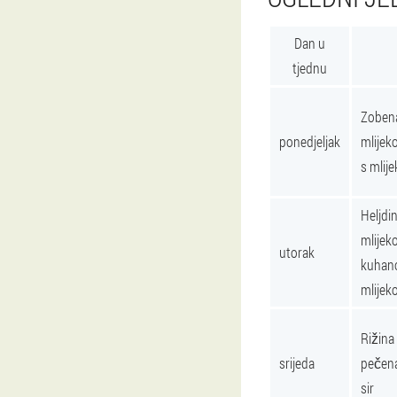
Dan u
tjednu
Zobena
ponedjeljak
mlijeko
s mlij
Heljdi
mlijek
utorak
kuhano 
mlije
Rižina
srijeda
pečena
sir