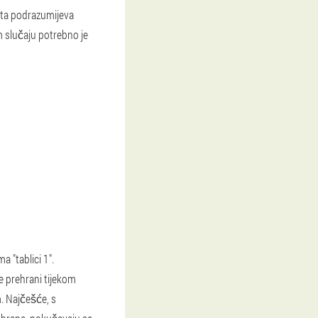
jeta podrazumijeva
m slučaju potrebno je
 "tablici 1".
 prehrani tijekom
m. Najčešće, s