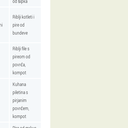
od šipka
,
Riblji kotleti i
ni
pire od
bundeve
Riblji file s
pireom od
povrća,
kompot
Kuhana
piletina s
pirjanim
povrćem,
kompot
Pire od mrkve