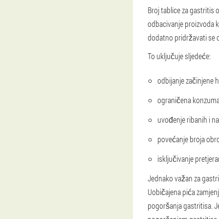
Broj tablice za gastriti
odbacivanje proizvoda k
dodatno pridržavati se 
To uključuje sljedeće:
odbijanje začinjene h
ograničena konzumaci
uvođenje ribanih i na
povećanje broja obr
isključivanje pretjera
Jednako važan za gastrit
Uobičajena pića zamjenj
pogoršanja gastritisa. J