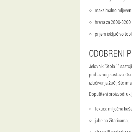
maksimalno mljevenj
hrana za 2800-3200 
prijem isključivo topli
ODOBRENI P
Jelovnik "Stola 1" sastoj
probavnog sustava. Osnov
izlučivanja žuči, što im
Dopušteni proizvodi ukl
tekuća mliječna kaša
juhe na žitaricama;