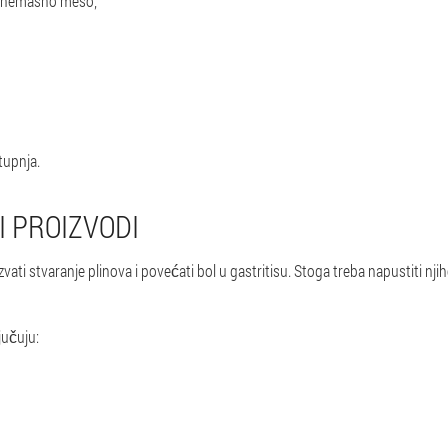
no nemasno meso;
tupnja.
 PROIZVODI
vati stvaranje plinova i povećati bol u gastritisu. Stoga treba napustiti nji
jučuju: