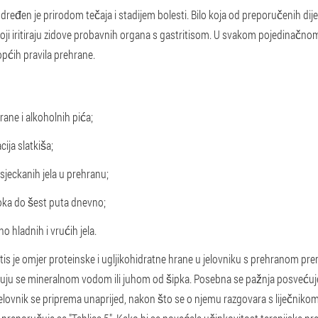
s određen je prirodom tečaja i stadijem bolesti. Bilo koja od preporučenih di
oji iritiraju zidove probavnih organa s gastritisom. U svakom pojedinačno
općih pravila prehrane.
rane i alkoholnih pića;
ja slatkiša;
sjeckanih jela u prehranu;
oka do šest puta dnevno;
no hladnih i vrućih jela.
is je omjer proteinske i ugljikohidratne hrane u jelovniku s prehranom prema
uju se mineralnom vodom ili juhom od šipka. Posebna se pažnja posvećuje
elovnik se priprema unaprijed, nakon što se o njemu razgovara s liječniko