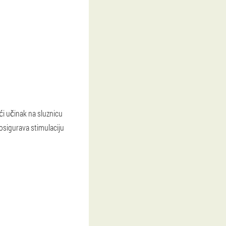
ući učinak na sluznicu
 osigurava stimulaciju