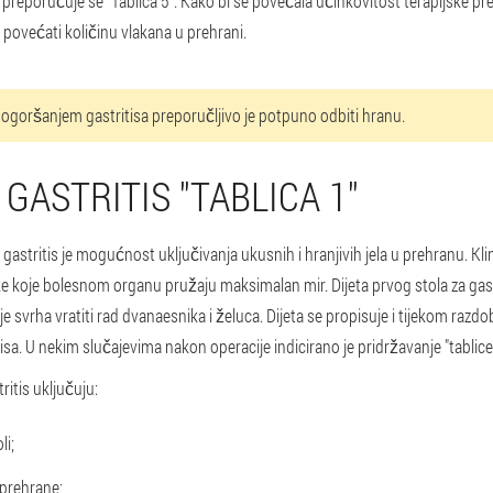
 preporučuje se "Tablica 5". Kako bi se povećala učinkovitost terapijske p
 i povećati količinu vlakana u prehrani.
ogoršanjem gastritisa preporučljivo je potpuno odbiti hranu.
 GASTRITIS "TABLICA 1"
gastritis je mogućnost uključivanja ukusnih i hranjivih jela u prehranu. Klini
nike koje bolesnom organu pružaju maksimalan mir. Dijeta prvog stola za gast
e svrha vratiti rad dvanaesnika i želuca. Dijeta se propisuje i tijekom razdo
isa. U nekim slučajevima nakon operacije indicirano je pridržavanje "tablice
itis uključuju:
li;
 prehrane;