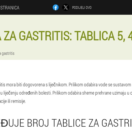
 STRANICA
PODIJELI OVO
ZA GASTRITIS: TABLICA 5, 4,
a gastritis
tritis mora biti dogovorena s liječnikom. Prilikom odabira vode se sustavom k
i u liječenju određenih bolesti. Prilikom odabira sheme prehrane uzimaju u o
ije ili remisije.
ĐUJE BROJ TABLICE ZA GASTRI