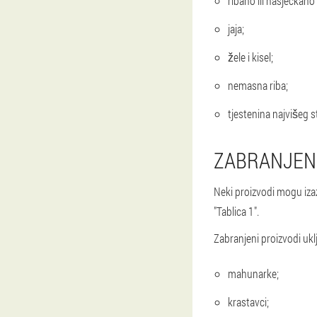
ribano ili nasjecka
jaja;
žele i kisel;
nemasna riba;
tjestenina najvišeg s
ZABRANJENI
Neki proizvodi mogu izaz
"Tablica 1".
Zabranjeni proizvodi ukl
mahunarke;
krastavci;