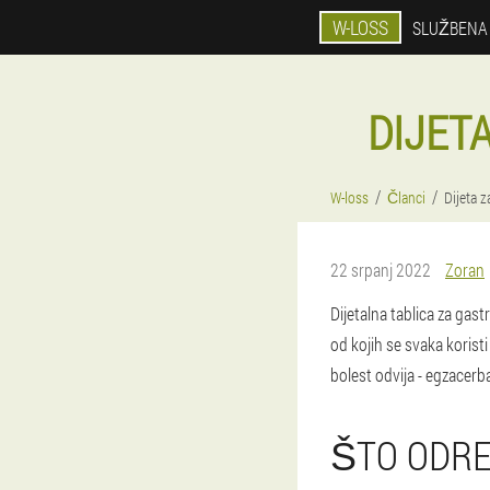
W-LOSS
SLUŽBENA
DIJETA 
W-loss
Članci
Dijeta z
22 srpanj 2022
Zoran
Dijetalna tablica za gas
od kojih se svaka korist
bolest odvija - egzacerbac
ŠTO ODRE