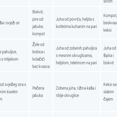
sirom
Biskvit,
Kompot
pire od
Juha od povrća, heljda s
ša i svježi sir
beskvas
jabuke,
kotletima kuhanim na pari
keksi
kompot
Žele od
Juha od zobenih pahuljica
Juha od
 pahuljice,
bobica i
s mesnim okruglicama,
šipka i
a s mlijekom
kolačići
heljdom, teletinom na pari
biskvit
bez kvasca
od svježeg sira s
Keksi sa
Pečena
Zobena juha, rižina kaša i
im kiselim
slabim
jabuka
riblje okruglice
em
čajem