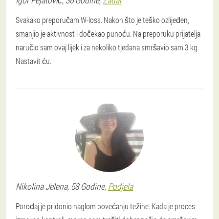
Igor
Pejatović
, 36 Godine,
Zadar
Svakako preporučam W-loss. Nakon što je teško ozlijeđen,
smanjio je aktivnost i dočekao punoću. Na preporuku prijatelja
naručio sam ovaj lijek i za nekoliko tjedana smršavio sam 3 kg.
Nastavit ću.
Nikolina
Jelena
, 58 Godine,
Podjela
Porođaj je pridonio naglom povećanju težine. Kada je proces