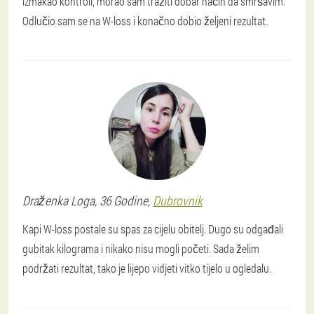
izmakao kontroli, morao sam tražiti dobar način da smršavim.
Odlučio sam se na W-loss i konačno dobio željeni rezultat.
Draženka
Loga
, 36 Godine,
Dubrovnik
Kapi W-loss postale su spas za cijelu obitelj. Dugo su odgađali
gubitak kilograma i nikako nisu mogli početi. Sada želim
podržati rezultat, tako je lijepo vidjeti vitko tijelo u ogledalu.