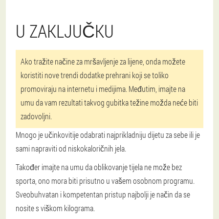
U ZAKLJUČKU
Ako tražite načine za mršavljenje za lijene, onda možete
koristiti nove trendi dodatke prehrani koji se toliko
promoviraju na internetu i medijima. Međutim, imajte na
umu da vam rezultati takvog gubitka težine možda neće biti
zadovoljni.
Mnogo je učinkovitije odabrati najprikladniju dijetu za sebe ili je
sami napraviti od niskokaloričnih jela.
Također imajte na umu da oblikovanje tijela ne može bez
sporta, ono mora biti prisutno u vašem osobnom programu.
Sveobuhvatan i kompetentan pristup najbolji je način da se
nosite s viškom kilograma.