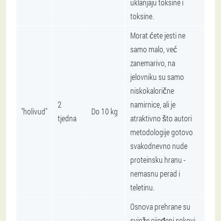
uklanjaju toksine i
toksine.
Morat ćete jesti ne
samo malo, već
zanemarivo, na
jelovniku su samo
niskokalorične
2
namirnice, ali je
"holivud"
Do 10 kg
tjedna
atraktivno što autori
metodologije gotovo
svakodnevno nude
proteinsku hranu -
nemasnu perad i
teletinu.
Osnova prehrane su
svježe cijeđeni sokovi