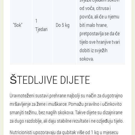
od voća, citrusa i
povrća, ali će u njemu
1
"Sok"
Do 5 kg
biti malo hrane,
Tjedan
pretpostavlja se da će
tijelo sve hranjive tvari
dobiti iz svježih
sokova.
ŠTEDLJIVE DIJETE
Uravnoteženi sustavi prehrane najbolji su način za dugotrajno
mršavljenje za žene i muškarce. Pomažu pravilno i učinkovito
smanjiti težinu, bez naglih skokova. Takve dijete su dizajnirane
za dugo razdoblje, ali daju stabilne rezultate i ne ozljeđuju tijelo.
Nutricionisti upozoravaju da gubitak više od 1 kg u mjesecu