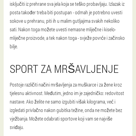
isključiti iz prehrane sva jela koja se teško probavljaju. Izlazak iz
posta također treba biti postupan - odmah je potrebno uvesti
sokove u prehranu, piti ih u malim gutljajima svakih nekoliko
sati. Nakon toga možete uvesti nemasne mliječne i kiselo-
mliječne proizvode, a tek nakon toga - svježe povrće i začinsko
bilje.
SPORT ZA MRŠAVLJENJE
Postoje različiti načini mršavljenja za muškarce i za žene kroz
tjelesnu aktivnost. Međutim, jedno im je zajedničko: redovitost
nastave. Ako želite ne samo izgubiti višak kilograma, već i
izgledati privlačno nakon gubitka težine, onda ne možete bez
vježbanja. Možete odabrati sportove koji vam se najviše
sviđaju.