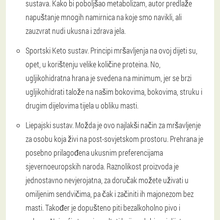
sustava. Kako bi poboljšao metabolizam, autor predlaže
napuštanje mnogih namirnica na koje smo navikli, ali
zauzvrat nudi ukusna i zdrava jela.
Sportski Keto sustav. Principi mršavljenja na ovoj dijeti su,
opet, u korištenju velike količine proteina. No,
ugljikohidratna hrana je svedena na minimum, jer se brzi
ugljikohidrati talože na našim bokovima, bokovima, struku i
drugim dijelovima tijela u obliku masti.
Liepajski sustav. Možda je ovo najlakši način za mršavljenje
za osobu koja živi na post-sovjetskom prostoru. Prehrana je
posebno prilagođena ukusnim preferencijama
sjevernoeuropskih naroda. Raznolikost proizvoda je
jednostavno nevjerojatna, za doručak možete uživati u
omiljenim sendvičima, pa čak i začiniti ih majonezom bez
masti. Također je dopušteno piti bezalkoholno pivo i