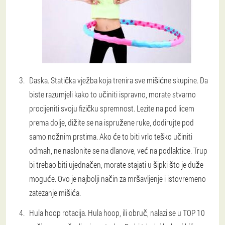
Daska. Statička vježba koja trenira sve mišićne skupine. Da
biste razumjeli kako to učiniti ispravno, morate stvarno
procijeniti svoju fizičku spremnost. Lezite na pod licem
prema dolje, dižite se na ispružene ruke, dodirujte pod
samo nožnim prstima. Ako će to biti vrlo teško učiniti
odmah, ne naslonite se na dlanove, već na podlaktice. Trup
bi trebao biti ujednačen, morate stajati u šipki što je duže
moguće. Ovo je najbolji način za mršavljenje i istovremeno
zatezanje mišića.
Hula hoop rotacija. Hula hoop, ili obruč, nalazi se u TOP 10