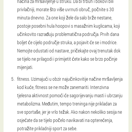
načina za mršavljenje u struku. Da bi trbuh i bokovi bili
privlačniji, morate što više uvrnuti obruč, počnite s 30
minuta dnevno. Za one koji žele da salo brže nestane,
postoje posebni hula hoopovi s masažnim kuglicama, koji
učinkovito razrađuju problematična područja. Prvih dana
boljet će cijelo područje struka, a pojavit će se i modrice.
Nemojte odustati od nastave, pričekajte ovaj trenutak dok
se tijelo ne prilagodi i primijetit ćete kako se brzo počinje
mijenjati.
fitness. Uzimajući u obzir najučinkovitije načine mršavljenja
kod kuće, fitness se ne može zanemariti. Intenzivna
tjelesna aktivnost pomoći će sagorijevanju masti i ubrzanju
metabolizma. Međutim, tempo treninga nije prikladan za
sve sportaše, jer je vrlo težak. Ako nakon nekoliko sesija ne
osjećate da se tijelo počelo navikavati na opterećenja,
potražite prikladniji sport za sebe.