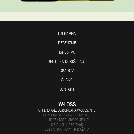
LJEKARNA
RECENZIJE
ISKUSTVO
UPUTE ZA KORIŠTENJE
GRADOVI
ČLANCI
KONTAKTI
W-LOSS
OFFERS.W-LOSS@CROATIA.W-LOSS.INFO
SLUŽBENA STRANICA U HRVATSKOJ
LIJEK ZA BRZO MRŠAVLJENJE
ORIGINALNI PROIZVOD
2026 © SVA PRAVA PRIDRŽANA