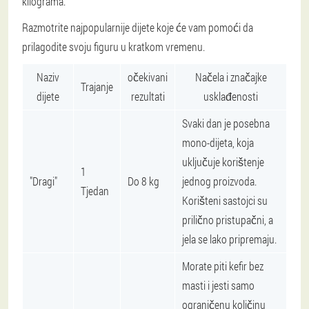
kilograma.
Razmotrite najpopularnije dijete koje će vam pomoći da
prilagodite svoju figuru u kratkom vremenu.
Naziv
očekivani
Načela i značajke
Trajanje
dijete
rezultati
usklađenosti
Svaki dan je posebna
mono-dijeta, koja
uključuje korištenje
1
"Dragi"
Do 8 kg
jednog proizvoda.
Tjedan
Korišteni sastojci su
prilično pristupačni, a
jela se lako pripremaju.
Morate piti kefir bez
masti i jesti samo
ograničenu količinu