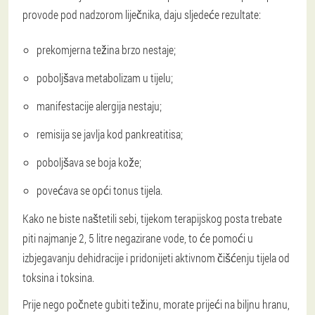
provode pod nadzorom liječnika, daju sljedeće rezultate:
prekomjerna težina brzo nestaje;
poboljšava metabolizam u tijelu;
manifestacije alergija nestaju;
remisija se javlja kod pankreatitisa;
poboljšava se boja kože;
povećava se opći tonus tijela.
Kako ne biste naštetili sebi, tijekom terapijskog posta trebate
piti najmanje 2, 5 litre negazirane vode, to će pomoći u
izbjegavanju dehidracije i pridonijeti aktivnom čišćenju tijela od
toksina i toksina.
Prije nego počnete gubiti težinu, morate prijeći na biljnu hranu,