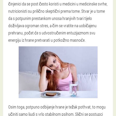
činjenici da se post često koristi u medicini u medicinske svrhe,
nutricionisti su prilično skeptični prema tome. Stvar je u tome
da s potpunim prestankom unosa hranjivih tvari tijelo
doživljava ogroman stres, a čim se vratite na uobičajenu
prehranu, počet će s udvostručenim entuzijazmom svu
energiju iz hrane pretvarati u potkožno masnoće.
Osim toga, potpuno odbijanje hrane je težak pothvat, to mogu
učiniti samo ljudi s vrlo stabilnom psihom. Slični se postupci