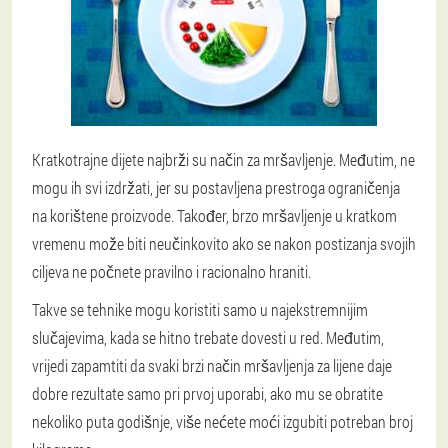
Kratkotrajne dijete najbrži su način za mršavljenje. Međutim, ne
mogu ih svi izdržati, jer su postavljena prestroga ograničenja
na korištene proizvode. Također, brzo mršavljenje u kratkom
vremenu može biti neučinkovito ako se nakon postizanja svojih
ciljeva ne počnete pravilno i racionalno hraniti.
Takve se tehnike mogu koristiti samo u najekstremnijim
slučajevima, kada se hitno trebate dovesti u red. Međutim,
vrijedi zapamtiti da svaki brzi način mršavljenja za lijene daje
dobre rezultate samo pri prvoj uporabi, ako mu se obratite
nekoliko puta godišnje, više nećete moći izgubiti potreban broj