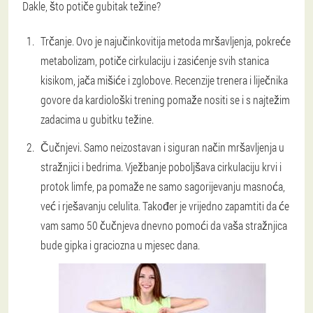
Dakle, što potiče gubitak težine?
Trčanje. Ovo je najučinkovitija metoda mršavljenja, pokreće
metabolizam, potiče cirkulaciju i zasićenje svih stanica
kisikom, jača mišiće i zglobove. Recenzije trenera i liječnika
govore da kardiološki trening pomaže nositi se i s najtežim
zadacima u gubitku težine.
Čučnjevi. Samo neizostavan i siguran način mršavljenja u
stražnjici i bedrima. Vježbanje poboljšava cirkulaciju krvi i
protok limfe, pa pomaže ne samo sagorijevanju masnoća,
već i rješavanju celulita. Također je vrijedno zapamtiti da će
vam samo 50 čučnjeva dnevno pomoći da vaša stražnjica
bude gipka i graciozna u mjesec dana.