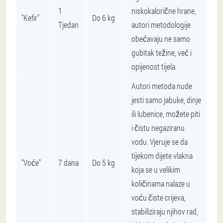
1
niskokalorične hrane,
"Kefir"
Do 6 kg
Tjedan
autori metodologije
obećavaju ne samo
gubitak težine, već i
opijenost tijela.
Autori metoda nude
jesti samo jabuke, dinje
ili lubenice, možete piti
i čistu negaziranu
vodu. Vjeruje se da
tijekom dijete vlakna
"Voće"
7 dana
Do 5 kg
koja se u velikim
količinama nalaze u
voću čiste crijeva,
stabiliziraju njihov rad,