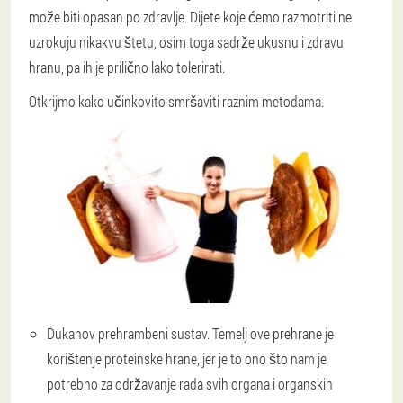
može biti opasan po zdravlje. Dijete koje ćemo razmotriti ne
uzrokuju nikakvu štetu, osim toga sadrže ukusnu i zdravu
hranu, pa ih je prilično lako tolerirati.
Otkrijmo kako učinkovito smršaviti raznim metodama.
Dukanov prehrambeni sustav. Temelj ove prehrane je
korištenje proteinske hrane, jer je to ono što nam je
potrebno za održavanje rada svih organa i organskih