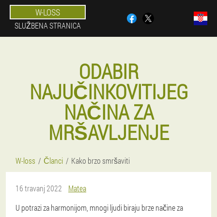
W-LOSS
SLUŽBENA STRANICA
ODABIR
NAJUČINKOVITIJEG
NAČINA ZA
MRŠAVLJENJE
W-loss
Članci
Kako brzo smršaviti
16 travanj 2022
Matea
U potrazi za harmonijom, mnogi ljudi biraju brze načine za