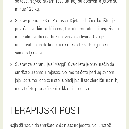
sokove. Najveći stvarni rezultati koji su dobiveni dijetom su
minus 123 kg.
Sustav prehrane Kim Protasov. Dijeta uključuje korištenje
povrća u velikim količinama, također morate piti negaziranu
mineralnu vodu i čaj bez ikakvih zaslađivača. Ovo je
učinkovit način da kod kuće smršavite za 10 kg ili više u
samo 5 tjedana.
Sustav za ishranu jaja "Maggi". Ova dijeta je pravi način da
smršate u samo 1 mjesec. No, morat ćete jesti uglavnom
jaja i agrume, jer ako niste ljubitelj jaja ili ste alergični na njih,
morat ćete pronaći sebi prikladniju prehranu.
TERAPIJSKI POST
Najlakši način da smršate je da ništa ne jedete. No, unatoč