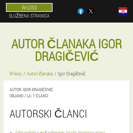
W-LOSS
SLUŽBENA STRANICA
AUTOR ČLANAKA IGOR
DRAGIČEVIĆ
W-loss
Autori članaka
Igor Dragičević
AUTOR:
IGOR
DRAGIČEVIĆ
OBJAVIO / LA:
1 ČLANCI
AUTORSKI ČLANCI
Gdje početi s mršavljenjem: izrada akcijskog plana