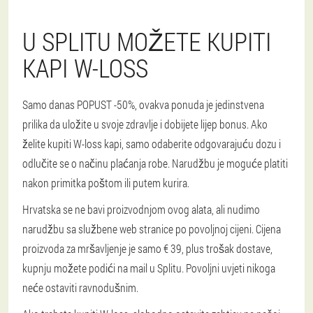
U SPLITU MOŽETE KUPITI
KAPI W-LOSS
Samo danas POPUST -50%, ovakva ponuda je jedinstvena
prilika da uložite u svoje zdravlje i dobijete lijep bonus. Ako
želite kupiti W-loss kapi, samo odaberite odgovarajuću dozu i
odlučite se o načinu plaćanja robe. Narudžbu je moguće platiti
nakon primitka poštom ili putem kurira.
Hrvatska se ne bavi proizvodnjom ovog alata, ali nudimo
narudžbu sa službene web stranice po povoljnoj cijeni. Cijena
proizvoda za mršavljenje je samo € 39, plus trošak dostave,
kupnju možete podići na mail u Splitu. Povoljni uvjeti nikoga
neće ostaviti ravnodušnim.