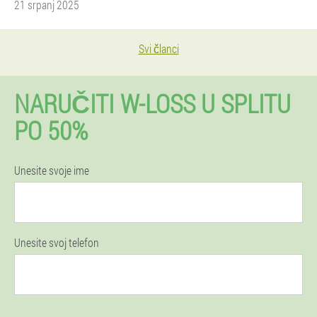
21 srpanj 2025
Svi članci
NARUČITI W-LOSS U SPLITU
PO 50%
Unesite svoje ime
Unesite svoj telefon