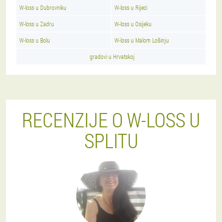
W-loss u Dubrovniku
W-loss u Rijeci
W-loss u Zadru
W-loss u Osijeku
W-loss u Bolu
W-loss u Malom Lošinju
gradovi u Hrvatskoj
RECENZIJE O W-LOSS U
SPLITU