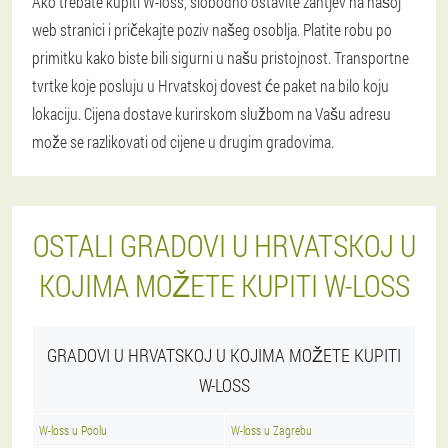
Ako trebate kupiti W-loss, slobodno ostavite zahtjev na našoj
web stranici i pričekajte poziv našeg osoblja. Platite robu po
primitku kako biste bili sigurni u našu pristojnost. Transportne
tvrtke koje posluju u Hrvatskoj dovest će paket na bilo koju
lokaciju. Cijena dostave kurirskom službom na Vašu adresu
može se razlikovati od cijene u drugim gradovima.
OSTALI GRADOVI U HRVATSKOJ U
KOJIMA MOŽETE KUPITI W-LOSS
GRADOVI U HRVATSKOJ U KOJIMA MOŽETE KUPITI
W-LOSS
W-loss u Poolu
W-loss u Zagrebu